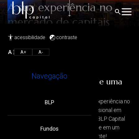
A sua experiência no
mercado de capitais
acessibilidade
contraste
A+
A-
SOBRE NÓS
Navegação
Uma gestora com mais de uma
década de história
Liderada por uma equipe com vasta experiência no
BLP
mercado de capitais e histórico profissional em
renomadas instituições financeiras, a BLP Capital
tem construído a sua história com base em um
Fundos
princípio absoluto: o dinheiro é do cliente!