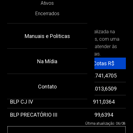
Ativos
Encerrados
Nossos Fundos
Fundada em 2010, a BLP Capital é especializada na
Manuais e Politicas
gestão de fundos estruturados alternativos, com uma
abordagem inovadora e estratégica para atender às
necessidades dos investidores profissionais.
Na Mídia
Fundos
Cotas R$
BLP W
1.741,4705
Contato
BLP PCJ VII
2.013,6509
BLP CJ IV
911,0364
BLP PRECATÓRIO III
99,6394
Última atualização: 06/08