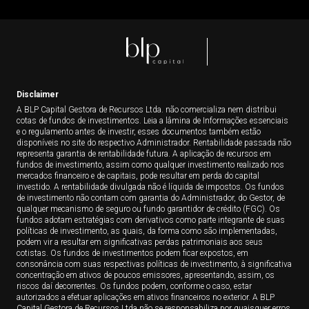
Disclaimer
A BLP Capital Gestora de Recursos Ltda. não comercializa nem distribui
cotas de fundos de investimentos. Leia a lâmina de Informações essenciais
e o regulamento antes de investir, esses documentos também estão
disponíveis no site do respectivo Administrador. Rentabilidade passada não
representa garantia de rentabilidade futura. A aplicação de recursos em
fundos de investimento, assim como qualquer investimento realizado nos
mercados financeiro e de capitais, pode resultar em perda do capital
investido. A rentabilidade divulgada não é líquida de impostos. Os fundos
de investimento não contam com garantia do Administrador, do Gestor, de
qualquer mecanismo de seguro ou fundo garantidor de crédito (FGC). Os
fundos adotam estratégias com derivativos como parte integrante de suas
políticas de investimento, as quais, da forma como são implementadas,
podem vir a resultar em significativas perdas patrimoniais aos seus
cotistas. Os fundos de investimentos podem ficar expostos, em
consonância com suas respectivas políticas de investimento, à significativa
concentração em ativos de poucos emissores, apresentando, assim, os
riscos daí decorrentes. Os fundos podem, conforme o caso, estar
autorizados a efetuar aplicações em ativos financeiros no exterior. A BLP
Capital Gestora de Recursos Ltda não se responsabiliza por quaisquer erros