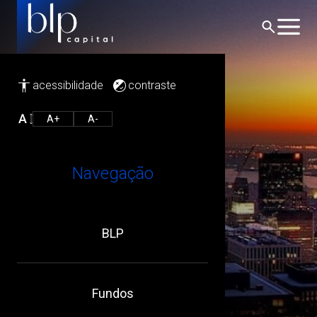
acessibilidade
contraste
A+
A-
Na Mídia
Navegação
Home
/
Na Mídia
BLP
Fundos