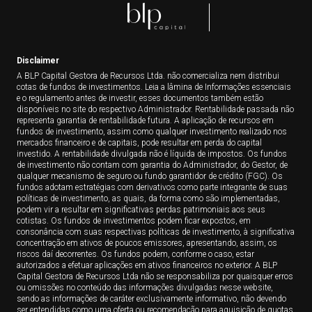
Disclaimer
A BLP Capital Gestora de Recursos Ltda. não comercializa nem distribui
cotas de fundos de investimentos. Leia a lâmina de Informações essenciais
e o regulamento antes de investir, esses documentos também estão
disponíveis no site do respectivo Administrador. Rentabilidade passada não
representa garantia de rentabilidade futura. A aplicação de recursos em
fundos de investimento, assim como qualquer investimento realizado nos
mercados financeiro e de capitais, pode resultar em perda do capital
investido. A rentabilidade divulgada não é líquida de impostos. Os fundos
de investimento não contam com garantia do Administrador, do Gestor, de
qualquer mecanismo de seguro ou fundo garantidor de crédito (FGC). Os
fundos adotam estratégias com derivativos como parte integrante de suas
políticas de investimento, as quais, da forma como são implementadas,
podem vir a resultar em significativas perdas patrimoniais aos seus
cotistas. Os fundos de investimentos podem ficar expostos, em
consonância com suas respectivas políticas de investimento, à significativa
concentração em ativos de poucos emissores, apresentando, assim, os
riscos daí decorrentes. Os fundos podem, conforme o caso, estar
autorizados a efetuar aplicações em ativos financeiros no exterior. A BLP
Capital Gestora de Recursos Ltda não se responsabiliza por quaisquer erros
ou omissões no conteúdo das informações divulgadas nesse website,
sendo as informações de caráter exclusivamente informativo, não devendo
ser entendidas como uma oferta ou recomendação para aquisição de quotas