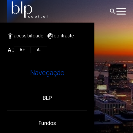
acessibilidade
contraste
A+
A-
BLP CJ IV
Navegação
Home
/
Fundos
/
BLP CJ IV
BLP
Fundos