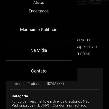
Ativos
Encerrados
CARACTERÍSTICAS
Manuais e Politicas
Objetivo do Fundo
O objetivo do Fundo é proporcionar aos seus
Cotistas a valorização de suas Cotas superior ao
Na Mídia
CDI por meio da aplicação de seu Patrimônio.
Contato
Público-Alvo
Investidor Profissional (ICVM 444)
Categoria
Fundo de Investimento em Direitos Creditórios Não
Padronizados (FIDC NP) – Condomínio Fechado.